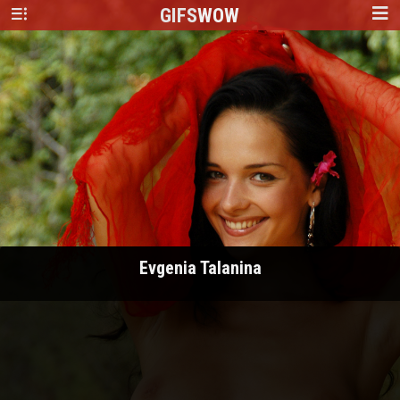
GIFS
WOW
Evgenia Talanina