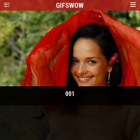
GIFS
WOW
001